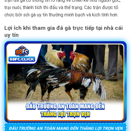
trận đá gà có thông tin rõ ràng về chiến kê như nguồn gốc,
trại nuôi, thành tích thi đấu và thể trạng. Các trận được tổ
chức bởi sới gà uy tín thường minh bạch và kịch tính hơn.
Lợi ích khi tham gia đá gà trực tiếp tại nhà cái
uy tín
ĐẤU TRƯỜNG AN TOÀN MANG ĐẾN THẮNG LỢI TRỌN VẸN