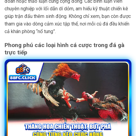
đoán hoặc thảo luận cùng cộng đồng. Các bình luận viên
chuyên nghiệp với lối dẫn dí dỏm, am hiểu kỹ thuật chiến kê
giúp trận đấu thêm sinh động. Không chỉ xem, bạn còn được
tham gia vào dòng cảm xúc tập thể, nơi mỗi cú đá đều khiến
cả khán phòng “nổ tung”.
Phong phú các loại hình cá cược trong đá gà
trực tiếp