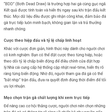
“BDD” (Both Dead Draw) là trường hợp hai gà cùng gục ngã.
Kết quả được tính toán và hiển thị ngay sau khi trận đấu kết
thúc. Mọi dữ liệu đều được ghi nhận công khai, đảm bảo đá
gà trực tiếp luôn minh bạch, không gian lận và trả thưởng
nhanh chóng.
Cược theo hiệp đấu và tỷ lệ chấp linh hoạt
Khác với cược đơn giản, hình thức này dành cho người chơi
có kinh nghiệm. Bạn có thể đặt cược theo từng hiệp, hoặc
theo dõi tỷ lệ chấp biến động để điều chỉnh cửa đặt hợp
lý.Nhà cái cung cấp hệ thống cập nhật real-time, hiển thị rõ
ràng từng biến động. Nhờ đó, người tham gia đá gà có thể
“bắt nhịp” trận đấu, đưa ra quyết định đúng thời điểm để tối
ưu lợi nhuận.
Mẹo chọn trận gà chất lượng khi xem trực tiếp
Để nâng cao cơ hội thắng cược, người chơi nên chọn những