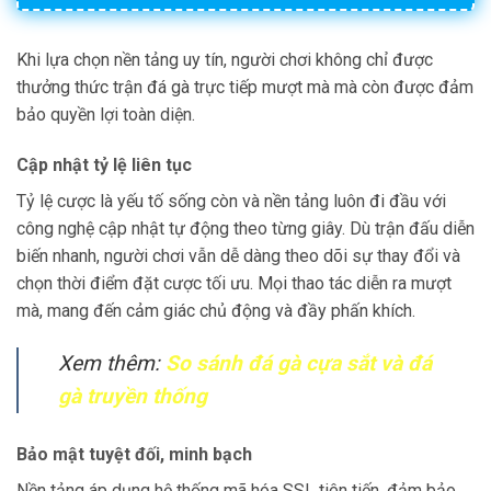
Khi lựa chọn nền tảng uy tín, người chơi không chỉ được
thưởng thức trận đá gà trực tiếp mượt mà mà còn được đảm
bảo quyền lợi toàn diện.
Cập nhật tỷ lệ liên tục
Tỷ lệ cược là yếu tố sống còn và nền tảng luôn đi đầu với
công nghệ cập nhật tự động theo từng giây. Dù trận đấu diễn
biến nhanh, người chơi vẫn dễ dàng theo dõi sự thay đổi và
chọn thời điểm đặt cược tối ưu. Mọi thao tác diễn ra mượt
mà, mang đến cảm giác chủ động và đầy phấn khích.
Xem thêm:
So sánh đá gà cựa sắt và đá
gà truyền thống
Bảo mật tuyệt đối, minh bạch
Nền tảng áp dụng hệ thống mã hóa SSL tiên tiến, đảm bảo