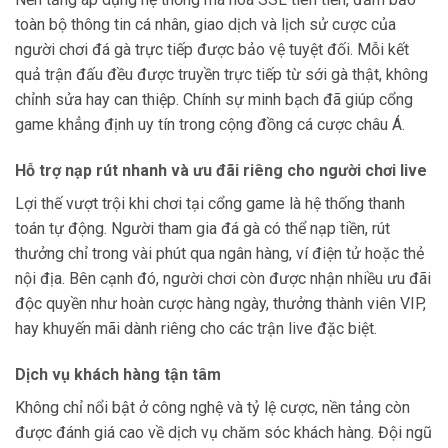
toàn bộ thông tin cá nhân, giao dịch và lịch sử cược của
người chơi đá gà trực tiếp được bảo vệ tuyệt đối. Mỗi kết
quả trận đấu đều được truyền trực tiếp từ sới gà thật, không
chỉnh sửa hay can thiệp. Chính sự minh bạch đã giúp cổng
game khẳng định uy tín trong cộng đồng cá cược châu Á.
Hỗ trợ nạp rút nhanh và ưu đãi riêng cho người chơi live
Lợi thế vượt trội khi chơi tại cổng game là hệ thống thanh
toán tự động. Người tham gia đá gà có thể nạp tiền, rút
thưởng chỉ trong vài phút qua ngân hàng, ví điện tử hoặc thẻ
nội địa. Bên cạnh đó, người chơi còn được nhận nhiều ưu đãi
độc quyền như hoàn cược hàng ngày, thưởng thành viên VIP,
hay khuyến mãi dành riêng cho các trận live đặc biệt.
Dịch vụ khách hàng tận tâm
Không chỉ nổi bật ở công nghệ và tỷ lệ cược, nền tảng còn
được đánh giá cao về dịch vụ chăm sóc khách hàng. Đội ngũ