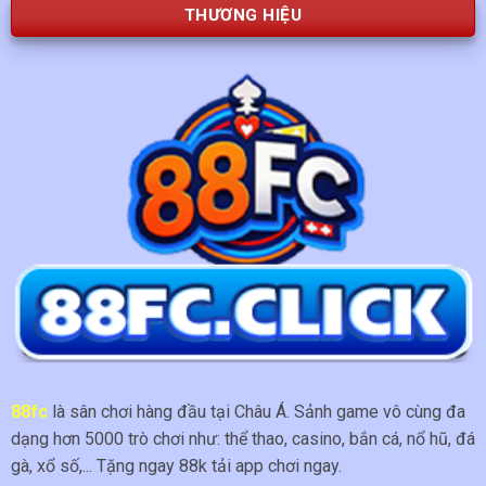
Thủ
THƯƠNG HIỆU
Hấp
Dẫn
Bậc
Nhất
Hiện
Nay
88fc
là sân chơi hàng đầu tại Châu Á. Sảnh game vô cùng đa
dạng hơn 5000 trò chơi như: thể thao, casino, bắn cá, nổ hũ, đá
gà, xổ số,... Tặng ngay 88k tải app chơi ngay.