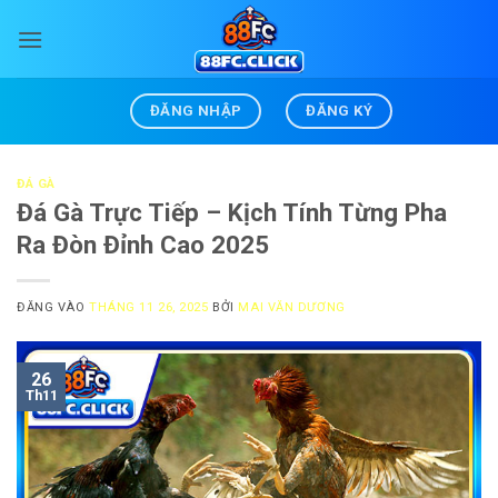
Bỏ
qua
nội
dung
ĐĂNG NHẬP
ĐĂNG KÝ
ĐÁ GÀ
Đá Gà Trực Tiếp – Kịch Tính Từng Pha
Ra Đòn Đỉnh Cao 2025
ĐĂNG VÀO
THÁNG 11 26, 2025
BỞI
MAI VĂN DƯƠNG
26
Th11